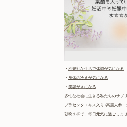
・
不規則な生活で体調が気になる
・
身体の冷えが気になる
・
美容がきになる
多忙な社会に生きる私たちのサプ
プラセンタエキス入り♪高麗人参・
朝晩１杯で、毎日元気に過ごしません